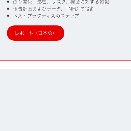
依存関係、影響、リスク、機会に対する認識
報告計画およびデータ、TNFD の役割
ベストプラクティスのステップ
レポート（日本語）
ホーム
私たちの理念
リサーチ
ご利用規約 - サステナブル投資研究所