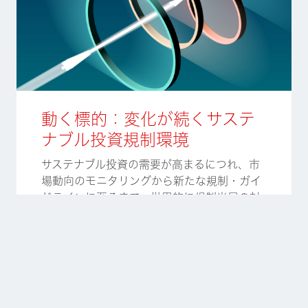
動く標的：変化が続くサステ
ナブル投資規制環境
サステナブル投資の需要が高まるにつれ、市
場動向のモニタリングから新たな規制・ガイ
ドラインに至るまで、世界的に規制当局の対
応に拍車がかかっています。
拡大し続けるサステナブル投資規制の中で投
資家が迷うことなく進むには、一歩下がって
様々な規制活動の目的や意図について熟考す
ることが役立つでしょう。