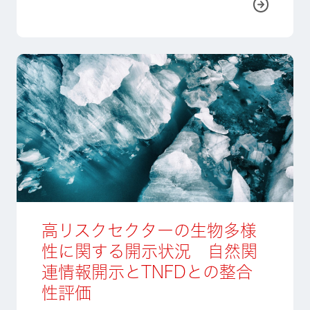
詳しく
高リスクセクターの生物多様
性に関する開示状況 自然関
連情報開示とTNFDとの整合
性評価