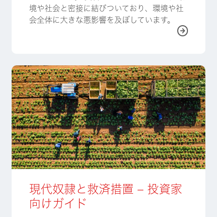
境や社会と密接に結びついており、環境や社
会全体に大きな悪影響を及ぼしています。
詳しく
現代奴隷と救済措置 – 投資家
向けガイド