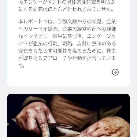
るエンゲージメントの具体的な特徴を明らか
にする研究はほとんど行われておりません。
本レポートでは、学術文献からの知見、企業
へのサーベイ調査、企業の経営幹部への詳細
なインタビュー結果に基づき、エンゲージメ
ントが企業の行動、戦略、方針に意味のある
変化をもたらす可能性を高めるために、株主
が取り得るアプローチや行動を提言していま
す。
詳しく