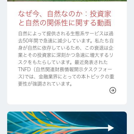
なぜ今、自然なのか：投資家
と自然の関係性に関する動画
自然によって提供される生態系サービスは過
去50年間で急速に減少しています。私たち自
身が自然に依存しているため、この衰退は企
業とその投資家に深刻かつ急速に増大するリ
スクをもたらしています。最近発表された
TNFD（自然関連財務情報開示タスクフォー
ス)では、金融業界にとっての本トピックの重
要性が強調されています。
詳しく