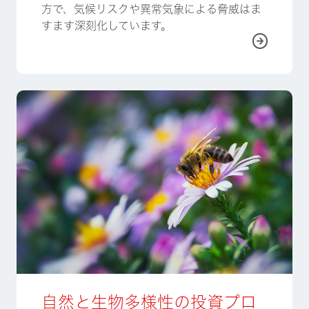
方で、気候リスクや異常気象による脅威はま
すます深刻化しています。
詳しく
自然と生物多様性の投資プロ