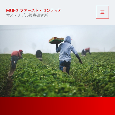
MUFG ファースト・センティア
サステナブル投資研究所
ナビゲ