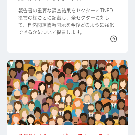
報告書の重要な調査結果をセクターとTNFD
提言の柱ごとに記載し、全セクターに対し
て、自然関連情報開示を今後どのように強化
できるかについて提言します。
詳しく