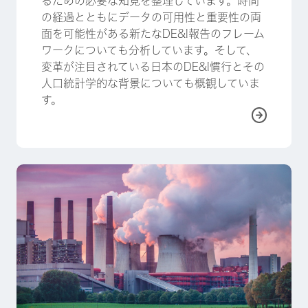
るための必要な知見を整理しています。時間
の経過とともにデータの可用性と重要性の両
面を可能性がある新たなDE&I報告のフレーム
ワークについても分析しています。そして、
変革が注目されている日本のDE&I慣行とその
人口統計学的な背景についても概観していま
す。
詳しく