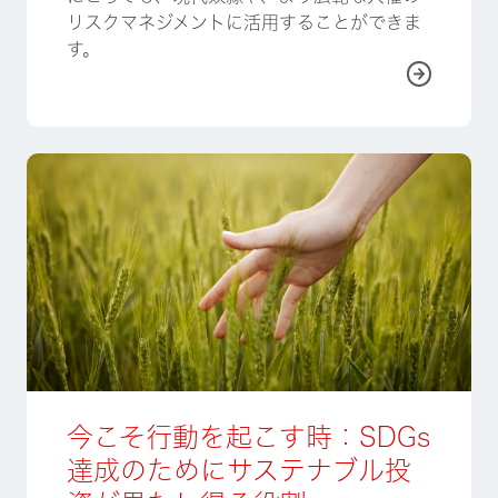
リスクマネジメントに活用することができま
す。
詳しく
今こそ行動を起こす時：SDGs
達成のためにサステナブル投