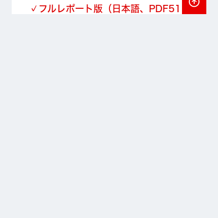
✓フルレポート版（日本語、PDF51
最初に
ページ、4.3MB）
・詳しくお知りになりたい方はこちら
ダウンロード（PDF）
ホーム
私たちの理念
リサーチ